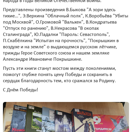
народа в годы Великой Отечественной войны.
Представлены произведения В.Быкова "А зори здесь
тихие...", Э.Веркина "Облачный полк", К.Воробьёва "Убиты
под Москвой", О.Громовой "Вальхен", В.Кондратьева
"Отпуск по ранению", В.Некрасова "В окопах
Сталинграда", Ю.Падалки "Пароль: Севастополь",
П.Скабёлкина "Испытан на прочность", "Покрышкин в
воздухе и на земле" о выдающемся русском лётчике,
трижды Герое Советского союза и нашем земляке
Александре Ивановиче Покрышкине.
Пусть эти книги станут мостом между поколениями,
помогут глубже понять цену Победы и сохранить в
сердцах благодарность тем, кто сражался за Родину.
С Днём Победы!