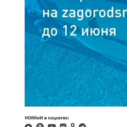
НОККиИ в соцсетях: