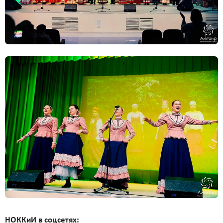
НОККиИ в соцсетях: