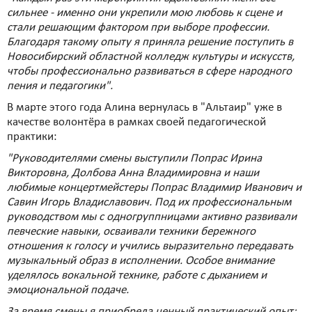
сильнее - именно они укрепили мою любовь к сцене и
стали решающим фактором при выборе профессии.
Благодаря такому опыту я приняла решение поступить в
Новосибирский областной колледж культуры и искусств,
чтобы профессионально развиваться в сфере народного
пения и педагогики".
В марте этого года Алина вернулась в "Альтаир" уже в
качестве волонтёра в рамках своей педагогической
практики:
"Руководителями смены выступили Попрас Ирина
Викторовна, Долбова Анна Владимировна и наши
любимые концертмейстеры Попрас Владимир Иванович и
Савин Игорь Владиславович. Под их профессиональным
руководством мы с одногруппницами активно развивали
певческие навыки, осваивали техники бережного
отношения к голосу и учились выразительно передавать
музыкальный образ в исполнении. Особое внимание
уделялось вокальной технике, работе с дыханием и
эмоциональной подаче.
За время смены я приобрела ценный практический опыт: