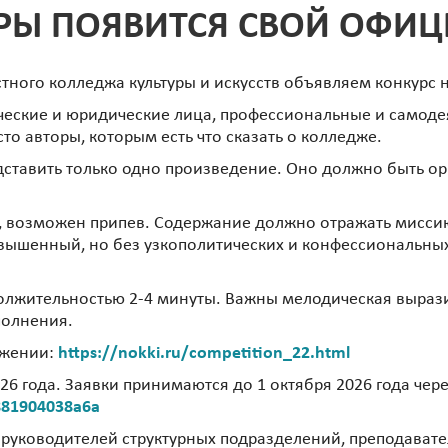
УРЫ ПОЯВИТСЯ СВОЙ ОФИ
стного колледжа культуры и искусств объявляем конкур
ческие и юридические лица, профессиональные и самод
сто авторы, которым есть что сказать о колледже.
дставить только одно произведение. Оно должно быть о
фы, возможен припев. Содержание должно отражать мисси
вышенный, но без узкополитических и конфессиональных 
олжительностью 2-4 минуты. Важны мелодическая вырази
полнения.
ожении:
https://nokki.ru/competition_22.html
026 года. Заявки принимаются до 1 октября 2026 года чер
881904038a6a
 руководителей структурных подразделений, преподават