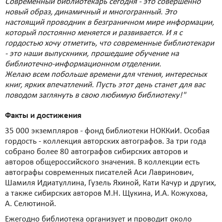
Современный библиотекарь сегодня - это совершенно
новый образ, динамичный и многогранный. Это
настоящий проводник в безграничном мире информации,
который постоянно меняется и развивается. И я с
гордостью хочу отметить, что современные библиотекари
- это наши выпускники, прошедшие обучение на
библиотечно-информационном отделении.
Желаю всем побольше времени для чтения, интересных
книг, ярких впечатлений. Пусть этот день станет для вас
поводом заглянуть в свою любимую библиотеку!"
Факты и достижения
35 000 экземпляров - фонд библиотеки НОККиИ. Особая
гордость - коллекция авторских автографов. За три года
собрано более 80 автографов сибирских авторов и
авторов общероссийского значения. В коллекции есть
автографы современных писателей Аси Лавринович,
Шамиля Идиатуллина, Гузель Яхиной, Кати Качур и других,
а также сибирских авторов М.Н. Щукина, И.А. Кожухова,
А. Селютиной.
Ежегодно библиотека организует и проводит около