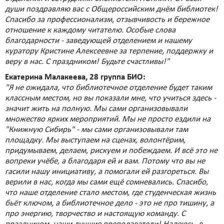
души поздравляю вас с Общероссийским днём библиотек!
Спасибо за профессионализм, отзывчивость и бережное
отношение к каждому читателю. Особые слова
благодарности - заведующей отделением и нашему
куратору Кристине Алексеевне за терпение, поддержку и
веру в нас. С праздником! Будьте счастливы!"
Екатерина Малакеева, 28 группа БИО:
"Я не ожидала, что библиотечное отделение будет таким
классным местом, но вы показали мне, что учиться здесь -
значит жить на полную. Мы сами организовывали
множество ярких мероприятий. Мы не просто ездили на
"Книжную Сибирь" - мы сами организовывали там
площадку. Мы выступаем на сценах, волонтёрим,
придумываем, делаем, рискуем и побеждаем. И всё это не
вопреки учёбе, а благодаря ей и вам. Потому что вы не
гасили нашу инициативу, а помогали ей разгореться. Вы
верили в нас, когда мы сами ещё сомневались. Спасибо,
что наше отделение стало местом, где студенческая жизнь
бьёт ключом, а библиотечное дело - это не про тишину, а
про энергию, творчество и настоящую команду. С