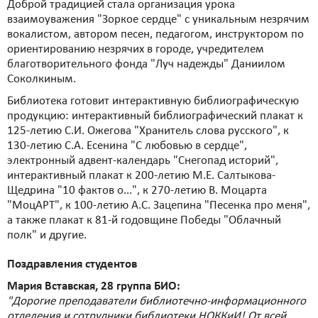
Доброй традицией стала организация урока
взаимоуважения "Зоркое сердце" с уникальным незрячим
вокалистом, автором песен, педагогом, инструктором по
ориентированию незрячих в городе, учредителем
благотворительного фонда "Луч надежды" Даниилом
Соколкиным.
Библиотека готовит интерактивную библиографическую
продукцию: интерактивный библиографический плакат к
125-летию С.И. Ожегова "Хранитель слова русского", к
130-летию С.А. Есенина "С любовью в сердце",
электронный адвент-календарь "Снегопад историй",
интерактивный плакат к 200-летию М.Е. Салтыкова-
Щедрина "10 фактов о...", к 270-летию В. Моцарта
"МоцАРТ", к 100-летию А.С. Зацепина "Песенка про меня",
а также плакат к 81-й годовщине Победы "Облачный
полк" и другие.
Поздравления студентов
Мария Вставская, 28 группа БИО:
"Дорогие преподаватели библиотечно-информационного
отделения и сотрудники библиотеки НОККиИ! От всей