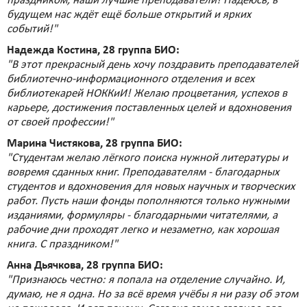
праздником, наши лучшие преподаватели! Надеюсь, в
будущем нас ждёт ещё больше открытий и ярких
событий!"
Надежда Костина, 28 группа БИО:
"В этот прекрасный день хочу поздравить преподавателей
библиотечно-информационного отделения и всех
библиотекарей НОККиИ! Желаю процветания, успехов в
карьере, достижения поставленных целей и вдохновения
от своей профессии!"
Марина Чистякова, 28 группа БИО:
"Студентам желаю лёгкого поиска нужной литературы и
вовремя сданных книг. Преподавателям - благодарных
студентов и вдохновения для новых научных и творческих
работ. Пусть наши фонды пополняются только нужными
изданиями, формуляры - благодарными читателями, а
рабочие дни проходят легко и незаметно, как хорошая
книга. С праздником!"
Анна Дьячкова, 28 группа БИО:
"Признаюсь честно: я попала на отделение случайно. И,
думаю, не я одна. Но за всё время учёбы я ни разу об этом