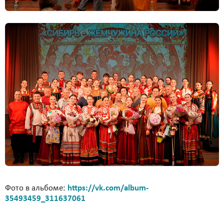
Фото в альбоме:
https://vk.com/album-
35493459_311637061