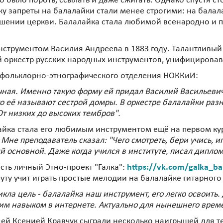
 было пороть, ссылать и даже сжигать. Однако спустя с
еку запреты на балалайки стали менее строгими: на балал
ошении церкви. Балалайка стала любимой всенародно и 
струментом Василия Андреева в 1883 году. Талантливый
 оркестр русских народных инструментов, унифицировав
ь фольклорно-этнографического отделения НОККиИ:
чная. Именно такую форму ей придал Василий Васильеви
что её называют сестрой домры. В оркестре балалайки раз
 От низких до высоких тембров".
лайка стала его любимым инструментом ещё на первом к
Мне преподаватель сказал: "Чего смотреть, бери учись, иг
й основной. Даже когда учился в институте, писал дипло
есть личный Этно-проект "Галка":
https://vk.com/galka_bal
уту учит играть простые мелодии на балалайке гитарного 
икла цель - балалайка наш инструмент, его легко освоить. 
тим навыком в интернете. Актуально для нынешнего врем
цей Ксенией Кравчук сыграли несколько наигрышей для т