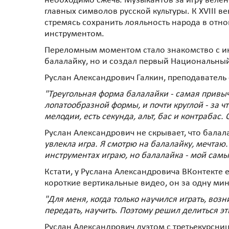
необходимо сжечь. Музыкантов за игру велено
главных символов русской культуры. К XVIII в
стремясь сохранить лояльность народа в отн
инструментом.
Переломным моментом стало знакомство с ин
балалайку, но и создал первый Национальный
Руслан Александрович Галкин, преподавател
"Треугольная форма балалайки - самая привы
лопатообразной формы, и почти круглой - за 
мелодии, есть секунда, альт, бас и контрабас.
Руслан Александрович не скрывает, что бала
увлекла игра. Я смотрю на балалайку, мечтаю. 
инструментах играю, но балалайка - мой самы
Кстати, у Руслана Александровича ВКонтекте 
короткие вертикальные видео, он за одну мин
"Для меня, когда только научился играть, возн
передать, научить. Поэтому решил делиться э
Руслан Александрович дуэтом с третьекурсни