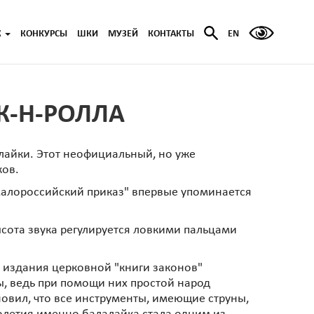
Ж
КОНКУРСЫ
ШКИ
МУЗЕЙ
КОНТАКТЫ
EN
К-Н-РОЛЛА
айки. Этот неофициальный, но уже
ков.
 малороссийский приказ" впервые упоминается
ысота звука регулируется ловкими пальцами
ле издания церковной "книги законов"
ы, ведь при помощи них простой народ
новил, что все инструменты, имеющие струны,