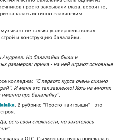
толетия именно балалайка стала одним из
аечников просто закрывали глаза, вероятно,
признавалась истинно славянским
 музыкант не только усовершенствовал
 строй и конструкцию балалайки.
ч Андреев. Но балалайки были и
ных размеров: прима - на ней играют основные
урсе колледжа:
"С первого курса очень сильно
рай". И меня это так завлекло! Хоть на многих
м именно про балалайку".
alaika
. В рубрике "Просто наигрыши" - это
строя.
Да, есть свои сложности, но захотелось
ени".
елеканала ОТС. Съёмочная группа приехала в