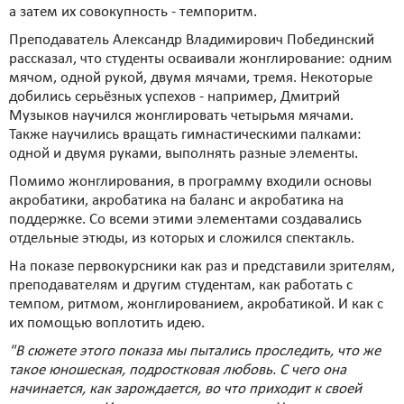
а затем их совокупность - темпоритм.
Преподаватель Александр Владимирович Побединский
рассказал, что студенты осваивали жонглирование: одним
мячом, одной рукой, двумя мячами, тремя. Некоторые
добились серьёзных успехов - например, Дмитрий
Музыков научился жонглировать четырьмя мячами.
Также научились вращать гимнастическими палками:
одной и двумя руками, выполнять разные элементы.
Помимо жонглирования, в программу входили основы
акробатики, акробатика на баланс и акробатика на
поддержке. Со всеми этими элементами создавались
отдельные этюды, из которых и сложился спектакль.
На показе первокурсники как раз и представили зрителям,
преподавателям и другим студентам, как работать с
темпом, ритмом, жонглированием, акробатикой. И как с
их помощью воплотить идею.
"В сюжете этого показа мы пытались проследить, что же
такое юношеская, подростковая любовь. С чего она
начинается, как зарождается, во что приходит к своей