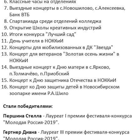
Классные часы на отделениях
Выездные концерты в с.Новошилово, с.Алексеевка,
Банк ВТБ
Спартакиада среди отделений колледжа
Открытие Школы креативных индустрий
Итоги конкурса "Лучший сад"
День учителя в НОККиИ
Концерты для мобилизованных в ДК "Звезда"
Концерт для ветеранов "Золотая осень жизни" в
НОККиИ
Выездные концерт к Дню матери в с.Ярково,
п.Толмачёво, п.Приобский
Концерт к Дню защитника Отечества в НОККиИ
Концерт ко Дню защиты детей в Новосибирском
зоопарке имени Р.А.Шило
Стали победителями
:
Першина Стелла
- Лауреат I премии фестиваля-конкурса
"Молодая Россия-2019".
Гертнер Диана
- Лауреат III премии фестиваля-конкурса
"Молодая Россия-2019".