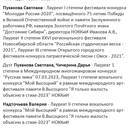
Пузанова Светлана
- Лауреат I степени фестиваля-конкурса
"Молодая Россия-2020", посвящённого 75-летию Победы
в Великой Отечественной войне и памяти Заслуженного
работника РФ, кавалера Золотого Почётного знака
"Достояние Сибири", директора НОККиИ Иванова А.В.,
Лауреат II степени XXVI регионального фестиваля
Новосибирской области "Российская студенческая весна -
2021", Лауреат III степени Открытого городского
фестиваля-конкурса патриотической песни г.Омск - 2021".
Дуэт
Пузанова Светлана, Чичерина Дарья
- Лауреат 1
степени в Международном многожанровом конкурсе
"Русская зима" 07.03.2023, Лауреат I степени вокального
конкурса "Мой Высоцкий" в рамках международного арт-
фестиваля памяти В.Высоцкого "Я только малость
объясню в стихе-2023" НОККиИ
Надточьева Валерия
- Лауреат II степени вокального
конкурса "Мой Высоцкий" в рамках международного арт-
фестиваля памяти В.Высоцкого "Я только малость
объясню в стихе-2023" НОККиИ