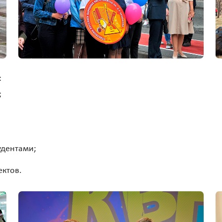
:
;
удентами;
ектов.