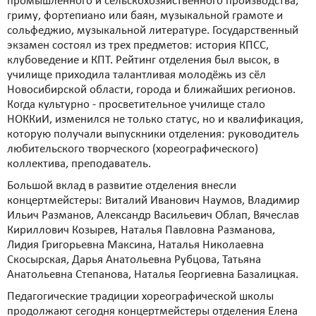
промышленного и сельскохозяйственного производства,
гриму, фортепиано или баян, музыкальной грамоте и
сольфеджио, музыкальной литературе. Государственный
экзамен состоял из трех предметов: история КПСС,
клубоведение и КПТ. Рейтинг отделения был высок, в
училище приходила талантливая молодёжь из сёл
Новосибирской области, города и ближайших регионов.
Когда культурно - просветительное училище стало
НОККиИ, изменился не только статус, но и квалификация,
которую получали выпускники отделения: руководитель
любительского творческого (хореографического)
коллектива, преподаватель.
Большой вклад в развитие отделения внесли
концертмейстеры: Виталий Иванович Наумов, Владимир
Ильич Разманов, Александр Васильевич Облап, Вячеслав
Кириллович Козырев, Наталья Павловна Разманова,
Лидия Григорьевна Максина, Наталья Николаевна
Скосырская, Дарья Анатольевна Рубцова, Татьяна
Анатольевна Степанова, Наталья Георгиевна Базалицкая.
Педагогические традиции хореографической школы
продолжают сегодня концертмейстеры отделения Елена