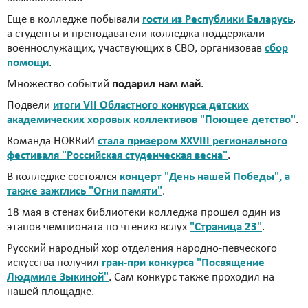
Еще в колледже побывали
гости из Республики Беларусь
,
а студенты и преподаватели колледжа поддержали
военнослужащих, участвующих в СВО, организовав
сбор
помощи
.
Множество событий
подарил нам май
.
Подвели
итоги VII Областного конкурса детских
академических хоровых коллективов "Поющее детство"
.
Команда НОККиИ
стала призером XXVIII регионального
фестиваля "Российская студенческая весна"
.
В колледже состоялся
концерт "День нашей Победы", а
также зажглись "Огни памяти"
.
18 мая в стенах библиотеки колледжа прошел один из
этапов чемпионата по чтению вслух
"Страница 23"
.
Русский народный хор отделения народно-певческого
искусства получил
гран-при конкурса "Посвящение
Людмиле Зыкиной"
. Сам конкурс также проходил на
нашей площадке.