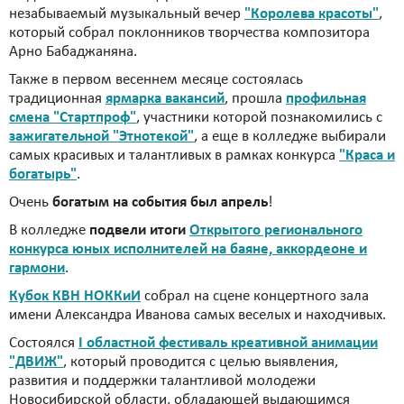
незабываемый музыкальный вечер
"Королева красоты"
,
который собрал поклонников творчества композитора
Арно Бабаджаняна.
Также в первом весеннем месяце состоялась
традиционная
ярмарка вакансий
, прошла
профильная
смена "Стартпроф"
, участники которой познакомились с
зажигательной "Этнотекой"
, а еще в колледже выбирали
самых красивых и талантливых в рамках конкурса
"Краса и
богатырь"
.
Очень
богатым на события был апрель
!
В колледже
подвели итоги
Открытого регионального
конкурса юных исполнителей на баяне, аккордеоне и
гармони
.
Кубок КВН НОККиИ
собрал на сцене концертного зала
имени Александра Иванова самых веселых и находчивых.
Состоялся
I областной фестиваль креативной анимации
"ДВИЖ"
, который проводится с целью выявления,
развития и поддержки талантливой молодежи
Новосибирской области, обладающей выдающимся