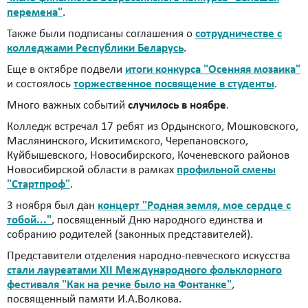
перемена"
.
Также были подписаны соглашения о
сотрудничестве с
колледжами Республики Беларусь
.
Еще в октябре подвели
итоги конкурса "Осенняя мозаика"
и состоялось
торжественное посвящение в студенты
.
Много важных событий
случилось в ноябре
.
Колледж встречал 17 ребят из Ордынского, Мошковского,
Маслянинского, Искитимского, Черепановского,
Куйбышевского, Новосибирского, Коченевского районов
Новосибирской области в рамках
профильной смены
"Стартпроф"
.
3 ноября был дан
концерт "Родная земля, мое сердце с
тобой..."
, посвященный Дню народного единства и
собранию родителей (законных представителей).
Представители отделения народно-певческого искусства
стали лауреатами XII Международного фольклорного
фестиваля "Как на речке было на Фонтанке"
,
посвященный памяти И.А.Волкова.