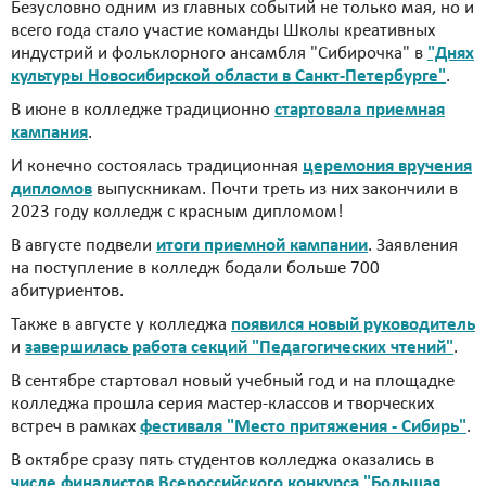
Безусловно одним из главных событий не только мая, но и
всего года стало участие команды Школы креативных
индустрий и фольклорного ансамбля "Сибирочка" в
"Днях
культуры Новосибирской области в Санкт-Петербурге"
.
В июне в колледже традиционно
стартовала приемная
кампания
.
И конечно состоялась традиционная
церемония вручения
дипломов
выпускникам. Почти треть из них закончили в
2023 году колледж с красным дипломом!
В августе подвели
итоги приемной кампании
. Заявления
на поступление в колледж бодали больше 700
абитуриентов.
Также в августе у колледжа
появился новый руководитель
и
завершилась работа секций "Педагогических чтений"
.
В сентябре стартовал новый учебный год и на площадке
колледжа прошла серия мастер-классов и творческих
встреч в рамках
фестиваля "Место притяжения - Сибирь"
.
В октябре сразу пять студентов колледжа оказались в
числе финалистов Всероссийского конкурса "Большая