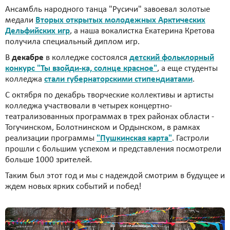
Ансамбль народного танца "Русичи" завоевал золотые
медали
Вторых открытых молодежных Арктических
Дельфийских игр
, а наша вокалистка Екатерина Кретова
получила специальный диплом игр.
В
декабре
в колледже состоялся
детский фольклорный
конкурс "Ты взойди-ка, солнце красное"
, а еще студенты
колледжа
стали губернаторскими стипендиатами
.
С октября по декабрь творческие коллективы и артисты
колледжа участвовали в четырех концертно-
театрализованных программах в трех районах области -
Тогучинском, Болотнинском и Ордынском, в рамках
реализации программы
"Пушкинская карта"
. Гастроли
прошли с большим успехом и представления посмотрели
больше 1000 зрителей.
Таким был этот год и мы с надеждой смотрим в будущее и
ждем новых ярких событий и побед!