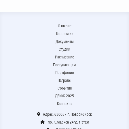
Семена Давыдова
Коллективно разработанный
Фирменный стиль бренда сети
логотип овощной продукции |
О школе
чебуречных "Чебузавр" | Анна
Мурахтина Диана / Второй курс
Боровских / Второй курс 2024
2024
Коллектив
Документы
Паттерны | Общие проекты
Шрифты | Общие проекты
Студии
Расписание
"В самое сердце": Готическая
Маскоты для Рязани -
кондитерская / Проект Милы
Новогодней столицы России
Поступающим
Громовой
2026
Портфолио
Награды
События
Создание фирменного стиля для
Разработка логотипа и
компании ООО Телец |
фирменного стиля для
ДВИЖ 2025
Александра Машарова / Первый
компании "ООО Телец" | Ирина
Контакты
курс 2024
Трушинская / Первый курс 2024
Маскот БУМИК - талисман
Фестиваля молодежного
Персонажи | Общие проекты
Адрес: 630087 г. Новосибирск
творчества "АРТ-Бум" | Общие
пр. К.Маркса 24/2, 1 этаж
проекты
Создание логотипа и
Создание логотипа и